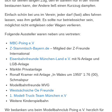
sich für seinen langen Zug, den er daheim nur in der Vitrine
bestaunen kann, der Andere ließ einen Kurzzug dampfen.
Einfach schön bei uns im Verein; jeder darf (fast) alles fahren
lassen, was ihm gefällt. Es sollte nur betriebssicher sein,
möglichst nicht entgleisen oder Wagen verlieren.
Folgende Aussteller waren neben uns vertreten:
MBC-Poing e.V
Z-Stammtisch-Bayern.de
– Mitglied der Z-Freunde
International
Eisenbahnfreunde München-Land e.V
. mit N-Anlage und
LGB-Anlage
Märklin Privatanlage
Ronalf Kramer mit Anlage „In Wales um 1950“ 1:76 (00),
Schmalspur
Modellbahnfreunde MVG
Westsächsiche Oe Freunde
1. Modell-Truck-Team München e.V
Weitere Kinderspielbahn
Wir bedanken uns beim Modellbahnclub Poing e.V. herzlich für