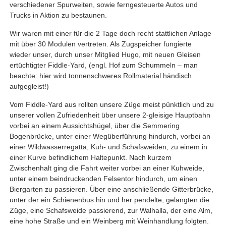
verschiedener Spurweiten, sowie ferngesteuerte Autos und
Trucks in Aktion zu bestaunen.
Wir waren mit einer für die 2 Tage doch recht stattlichen Anlage
mit über 30 Modulen vertreten. Als Zugspeicher fungierte
wieder unser, durch unser Mitglied Hugo, mit neuen Gleisen
ertüchtigter Fiddle-Yard, (engl. Hof zum Schummeln – man
beachte: hier wird tonnenschweres Rollmaterial händisch
aufgegleist!)
Vom Fiddle-Yard aus rollten unsere Züge meist pünktlich und zu
unserer vollen Zufriedenheit über unsere 2-gleisige Hauptbahn
vorbei an einem Aussichtshügel, über die Semmering
Bogenbrücke, unter einer Wegüberführung hindurch, vorbei an
einer Wildwasserregatta, Kuh- und Schafsweiden, zu einem in
einer Kurve befindlichem Haltepunkt. Nach kurzem
Zwischenhalt ging die Fahrt weiter vorbei an einer Kuhweide,
unter einem beindruckenden Felsentor hindurch, um einen
Biergarten zu passieren. Über eine anschließende Gitterbrücke,
unter der ein Schienenbus hin und her pendelte, gelangten die
Züge, eine Schafsweide passierend, zur Walhalla, der eine Alm,
eine hohe Straße und ein Weinberg mit Weinhandlung folgten.