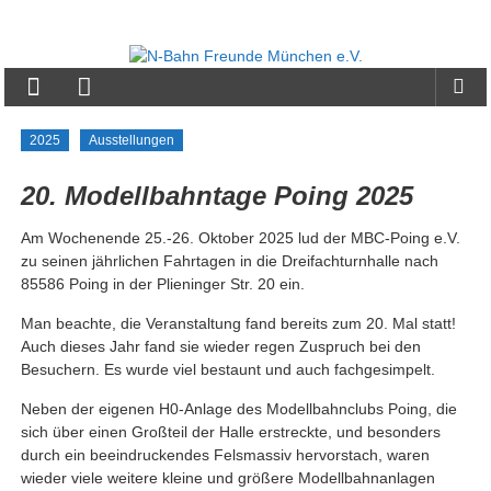
Zum
Inhalt
N-
springen
Bahn
Freunde
2025
Ausstellungen
München
20. Modellbahntage Poing 2025
e.V.
Am Wochenende 25.-26. Oktober 2025 lud der MBC-Poing e.V.
zu seinen jährlichen Fahrtagen in die Dreifachturnhalle nach
85586 Poing in der Plieninger Str. 20 ein.
Man beachte, die Veranstaltung fand bereits zum 20. Mal statt!
Auch dieses Jahr fand sie wieder regen Zuspruch bei den
Besuchern. Es wurde viel bestaunt und auch fachgesimpelt.
Neben der eigenen H0-Anlage des Modellbahnclubs Poing, die
sich über einen Großteil der Halle erstreckte, und besonders
durch ein beeindruckendes Felsmassiv hervorstach, waren
wieder viele weitere kleine und größere Modellbahnanlagen