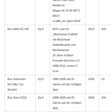
Modell rot:
Wagen-Nr 31 80 467 2
050-0
Graffiti „30 Jahre NFM“
Bus MAN SÜ 240
Ep.4
MVG Linie 54
2013
400
„Münchener Freiheit“
mit Münchener
Stadtsilhouette und
Werbebanner:
25 Jahre N-Bahn
Freunde München e.V.
1988-2013, www.n-f-
m.eu
Bus motorisiert
Ep.5
1988-2008 seit 20
2008
10
für Faller Car
Jahren auf der richtigen
System
Spur
Bus Setra S315
Ep.5
1988-2008 seit 20
2008
300
Jahren auf der richtigen
Spur