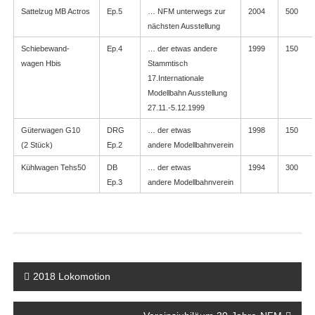
Sattelzug MB Actros
Ep.5
… NFM unterwegs zur
2004
500
nächsten Ausstellung
Schiebewand-
Ep.4
… der etwas andere
1999
150
wagen Hbis
Stammtisch
17.Internationale
Modellbahn Ausstellung
27.11.-5.12.1999
Güterwagen G10
DRG
… der etwas
1998
150
(2 Stück)
Ep.2
andere Modellbahnverein
Kühlwagen Tehs50
DB
… der etwas
1994
300
Ep.3
andere Modellbahnverein
Beitragsnavigation
2018 Lokomotion