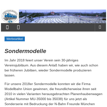
Zum
Inhalt
N-
springen
Bahn
Freunde
München
Werbeartikel
e.V.
Sondermodelle
Im Jahr 2018 feiert unser Verein sein 30-jähriges
Vereinsjubiläum. Aus diesem Anlaß haben wir, wie auch schon
bei früheren Jubiläen, wieder Sondermodelle produzieren
lassen.
Für unsere 2018er Sondermodelle konnten wir die Firma
Modellbahn Union gewinnen, die freundlicherweise ihren seit
2010 in vielen Varianten herausgebrachten Planenhaubenwagen
(Artikel Nummer MU-35000 bis 35038) für uns jetzt als
Sonderserie mit Bedruckung der N-Bahn Freunde München