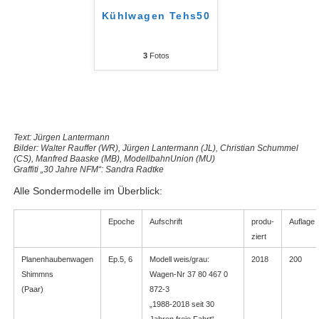
Kühlwagen Tehs50
3
Fotos
Text: Jürgen Lantermann
Bilder: Walter Rauffer (WR), Jürgen Lantermann (JL), Christian Schummel
(CS), Manfred Baaske (MB), ModellbahnUnion (MU)
Graffiti „30 Jahre NFM“: Sandra Radtke
Alle Sondermodelle im Überblick:
Epoche
Aufschrift
produ-
Auflage
ziert
Planenhaubenwagen
Ep.5, 6
Modell weis/grau:
2018
200
Shimmns
Wagen-Nr 37 80 467 0
(Paar)
872-3
„1988-2018 seit 30
Jahren freie Fahrt“