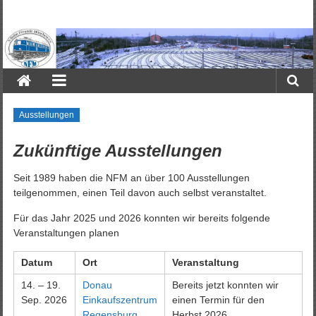
Zum
Inhalt
N-
springen
Bahn
Freunde
München
Ausstellungen
e.V.
Zukünftige Ausstellungen
Seit 1989 haben die NFM an über 100 Ausstellungen
teilgenommen, einen Teil davon auch selbst veranstaltet.
Für das Jahr 2025 und 2026 konnten wir bereits folgende
Veranstaltungen planen
Datum
Ort
Veranstaltung
14. – 19.
Donau
Bereits jetzt konnten wir
Sep. 2026
Einkaufszentrum
einen Termin für den
Regensburg
Herbst 2026