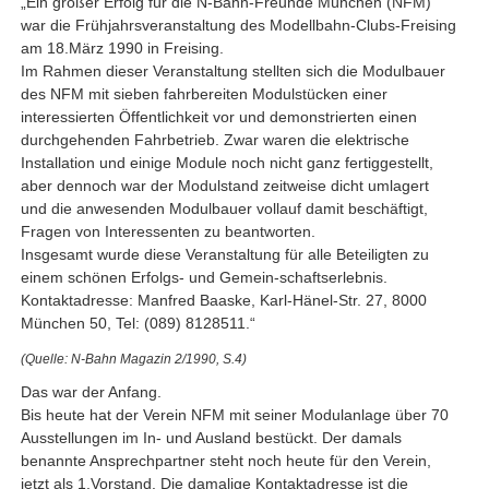
„Ein großer Erfolg für die N-Bahn-Freunde München (NFM)
war die Frühjahrsveranstaltung des Modellbahn-Clubs-Freising
am 18.März 1990 in Freising.
Im Rahmen dieser Veranstaltung stellten sich die Modulbauer
des NFM mit sieben fahrbereiten Modulstücken einer
interessierten Öffentlichkeit vor und demonstrierten einen
durchgehenden Fahrbetrieb. Zwar waren die elektrische
Installation und einige Module noch nicht ganz fertiggestellt,
aber dennoch war der Modulstand zeitweise dicht umlagert
und die anwesenden Modulbauer vollauf damit beschäftigt,
Fragen von Interessenten zu beantworten.
Insgesamt wurde diese Veranstaltung für alle Beteiligten zu
einem schönen Erfolgs- und Gemein-schaftserlebnis.
Kontaktadresse: Manfred Baaske, Karl-Hänel-Str. 27, 8000
München 50, Tel: (089) 8128511.“
(Quelle: N-Bahn Magazin 2/1990, S.4)
Das war der Anfang.
Bis heute hat der Verein NFM mit seiner Modulanlage über 70
Ausstellungen im In- und Ausland bestückt. Der damals
benannte Ansprechpartner steht noch heute für den Verein,
jetzt als 1.Vorstand. Die damalige Kontaktadresse ist die