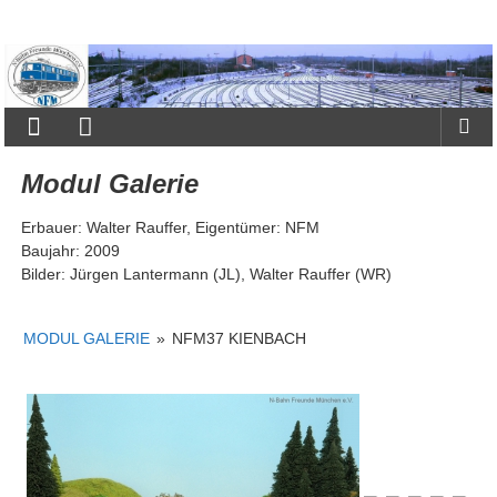
Zum
Inhalt
N-
springen
Bahn
Freunde
München
Modul Galerie
e.V.
Erbauer: Walter Rauffer, Eigentümer: NFM
Baujahr: 2009
Bilder: Jürgen Lantermann (JL), Walter Rauffer (WR)
MODUL GALERIE
»
NFM37 KIENBACH