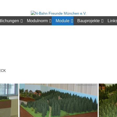
tlichungen
Modulnorm
Module
Bauprojekte
Link
ECK