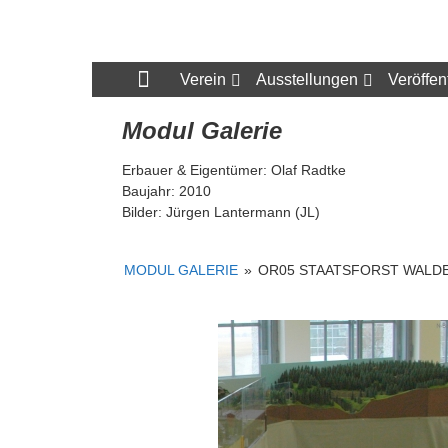
Zum
Inhalt
N-
springen
Bahn
Verein
Ausstellungen
Veröffen
Freunde
Modul Galerie
München
Erbauer & Eigentümer: Olaf Radtke
e.V.
Baujahr: 2010
Bilder: Jürgen Lantermann (JL)
MODUL GALERIE
»
OR05 STAATSFORST WALD