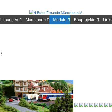
tlichungen
Modulnorm
Module
Bauprojekte
Link
R)