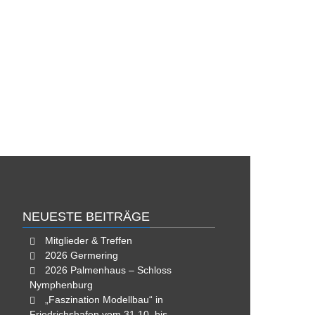
NEUESTE BEITRÄGE
Mitglieder & Treffen
2026 Germering
2026 Palmenhaus – Schloss
Nymphenburg
„Faszination Modellbau“ in
Friedrichshafen vom 31.10. bis