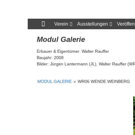
Zum
Inhalt
N-
springen
Bahn
Verein
Ausstellungen
Veröffen
Freunde
Modul Galerie
München
Erbauer & Eigentümer: Walter Rauffer
e.V.
Baujahr: 2008
Bilder: Jürgen Lantermann (JL), Walter Rauffer (W
MODUL GALERIE
»
WR06 WENDE WEINBERG