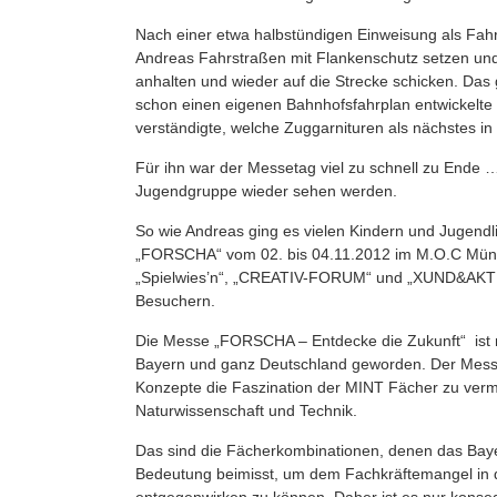
Nach einer etwa halbstündigen Einweisung als Fahrd
Andreas Fahrstraßen mit Flankenschutz setzen un
anhalten und wieder auf die Strecke schicken. Das
schon einen eigenen Bahnhofsfahrplan entwickelte 
verständigte, welche Zuggarnituren als nächstes in
Für ihn war der Messetag viel zu schnell zu Ende … 
Jugendgruppe wieder sehen werden.
So wie Andreas ging es vielen Kindern und Jugendl
„FORSCHA“ vom 02. bis 04.11.2012 im M.O.C Münche
„Spielwies’n“, „CREATIV-FORUM“ und „XUND&AKTIV“
Besuchern.
Die Messe „FORSCHA – Entdecke die Zukunft“ ist 
Bayern und ganz Deutschland geworden. Der Messev
Konzepte die Faszination der MINT Fächer zu vermit
Naturwissenschaft und Technik.
Das sind die Fächerkombinationen, denen das Bayer
Bedeutung beimisst, um dem Fachkräftemangel in de
entgegenwirken zu können. Daher ist es nur konseq