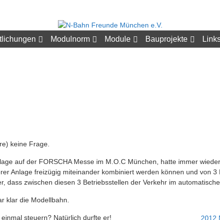
tlichungen
Modulnorm
Module
Bauprojekte
Link
e) keine Frage.
lage auf der FORSCHA Messe im M.O.C München, hatte immer wieder un
rer Anlage freizügig miteinander kombiniert werden können und von 3 
, dass zwischen diesen 3 Betriebsstellen der Verkehr im automatischen
ar klar die Modellbahn.
einmal steuern? Natürlich durfte er!
2012