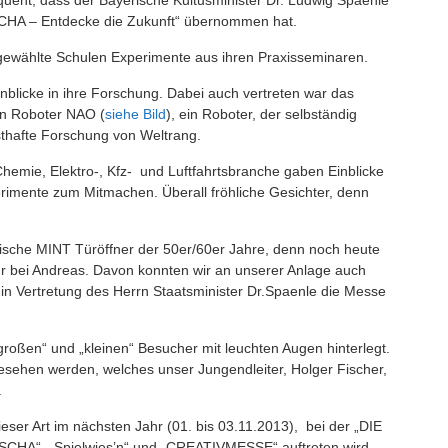
CHA – Entdecke die Zukunft“ übernommen hat.
gewählte Schulen Experimente aus ihren Praxisseminaren.
blicke in ihre Forschung. Dabei auch vertreten war das
n Roboter NAO (
siehe Bild
), ein Roboter, der selbständig
sthafte Forschung von Weltrang.
emie, Elektro-, Kfz- und Luftfahrtsbranche gaben Einblicke
erimente zum Mitmachen. Überall fröhliche Gesichter, denn
ssische MINT Türöffner der 50er/60er Jahre, denn noch heute
nur bei Andreas. Davon konnten wir an unserer Anlage auch
 in Vertretung des Herrn Staatsminister Dr.Spaenle die Messe
 „großen“ und „kleinen“ Besucher mit leuchten Augen hinterlegt.
sehen werden, welches unser Jungendleiter, Holger Fischer,
.
eser Art im nächsten Jahr (01. bis 03.11.2013), bei der „DIE
CHA“, „Spielwies’n“ und „CREATIVMESSE“ auftreten wird