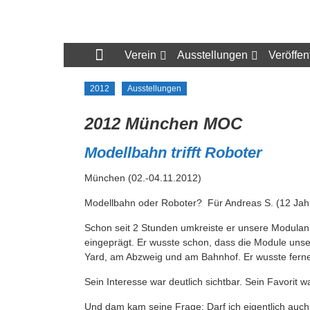
Zum
Inhalt
N-
springen
Bahn
Verein
Ausstellungen
Veröffen
Freunde
2012
Ausstellungen
München
2012 München MOC
e.V.
Modellbahn trifft Roboter
München (02.-04.11.2012)
Modellbahn oder Roboter? Für Andreas S. (12 Jahr
Schon seit 2 Stunden umkreiste er unsere Modulan
eingeprägt. Er wusste schon, dass die Module unse
Yard, am Abzweig und am Bahnhof. Er wusste ferner
Sein Interesse war deutlich sichtbar. Sein Favorit w
Und dam kam seine Frage: Darf ich eigentlich auch 