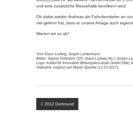
und eine zusätzliche Messehalle bevölkern wird.
Ob dabei wieder Andreas als Fahrdiensleiter an un
viel gelernt hat, dass er unsere Anlage auch eigen
Warten wir es ab!
Text: Klaus Ludwig, Jürgen Lantermann
Bilder: Sigmar Füßmann (SF), Klaus Ludwig (KL), Jürgen La
Logo: Institut für Innovative Bildungskonzepte GmbH (i!bk)
Videolink: ergänzt von Martin Spenke (13.10.2017)
Beitragsnavigation
2012 Dortmund