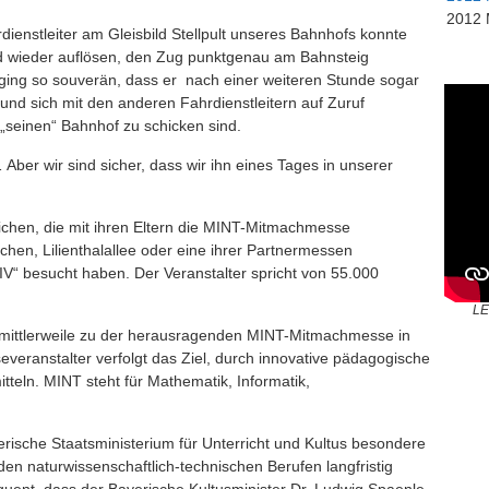
2012
ienstleiter am Gleisbild Stellpult unseres Bahnhofs konnte
d wieder auflösen, den Zug punktgenau am Bahnsteig
 ging so souverän, dass er nach einer weiteren Stunde sogar
und sich mit den anderen Fahrdienstleitern auf Zuruf
 „seinen“ Bahnhof zu schicken sind.
Aber wir sind sicher, dass wir ihn eines Tages in unserer
ichen, die mit ihren Eltern die MINT-Mitmachmesse
n, Lilienthalallee oder eine ihrer Partnermessen
 besucht haben. Der Veranstalter spricht von 55.000
LE
mittlerweile zu der herausragenden MINT-Mitmachmesse in
eranstalter verfolgt das Ziel, durch innovative pädagogische
teln. MINT steht für Mathematik, Informatik,
ische Staatsministerium für Unterricht und Kultus besondere
n naturwissenschaftlich-technischen Berufen langfristig
uent, dass der Bayerische Kultusminister Dr. Ludwig Spaenle