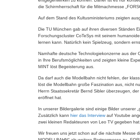
die Schirmherrschaft für die Mitmachmesse „FORS
Auf dem Stand des Kultusministeriums zeigten aus
Die TU München gab auf ihren diversen Ständen Ein
Forschungscluster CoTeSys mit seinem humanoide
lernen kann. Natürlich kein Spielzeug, sondern ern
Namhafte deutsche Technologiekonzerne aus der Ch
in Ihre Berufsmöglichkeiten und zeigten kleine Exp
MINT löst Begeisterung aus.
Da darf auch die Modellbahn nicht fehlen, der kla
löst die Modellbahn große Faszination aus, nicht 
Herrn Staatssekretär Bernd Sibler überzeugen, der
eröffnet hat.
In unserer Bildergalerie sind einige Bilder unserer
Zusätzlich kann
hier das Interview
auf Youtube ange
zwei kleinen Redakteuren von Leo TV gegeben hat
Wir freuen uns jetzt schon auf die nächste Messe di
MODELLBAHN“ als weitere Partnermesse zu „FORS