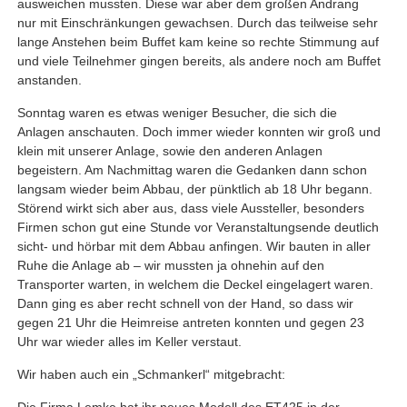
ausweichen mussten. Diese war aber dem großen Andrang
nur mit Einschränkungen gewachsen. Durch das teilweise sehr
lange Anstehen beim Buffet kam keine so rechte Stimmung auf
und viele Teilnehmer gingen bereits, als andere noch am Buffet
anstanden.
Sonntag waren es etwas weniger Besucher, die sich die
Anlagen anschauten. Doch immer wieder konnten wir groß und
klein mit unserer Anlage, sowie den anderen Anlagen
begeistern. Am Nachmittag waren die Gedanken dann schon
langsam wieder beim Abbau, der pünktlich ab 18 Uhr begann.
Störend wirkt sich aber aus, dass viele Aussteller, besonders
Firmen schon gut eine Stunde vor Veranstaltungsende deutlich
sicht- und hörbar mit dem Abbau anfingen. Wir bauten in aller
Ruhe die Anlage ab – wir mussten ja ohnehin auf den
Transporter warten, in welchem die Deckel eingelagert waren.
Dann ging es aber recht schnell von der Hand, so dass wir
gegen 21 Uhr die Heimreise antreten konnten und gegen 23
Uhr war wieder alles im Keller verstaut.
Wir haben auch ein „Schmankerl“ mitgebracht:
Die Firma Lemke hat ihr neues Modell des ET425 in der