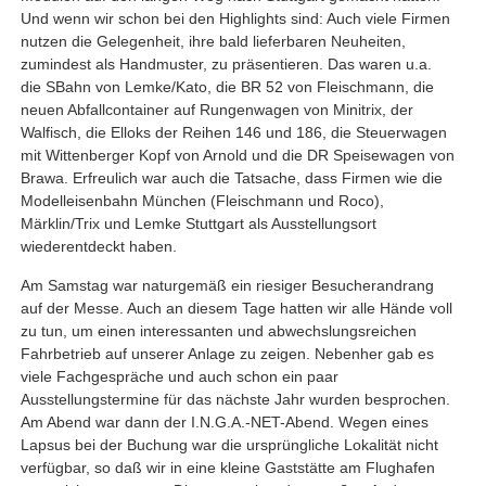
Und wenn wir schon bei den Highlights sind: Auch viele Firmen
nutzen die Gelegenheit, ihre bald lieferbaren Neuheiten,
zumindest als Handmuster, zu präsentieren. Das waren u.a.
die SBahn von Lemke/Kato, die BR 52 von Fleischmann, die
neuen Abfallcontainer auf Rungenwagen von Minitrix, der
Walfisch, die Elloks der Reihen 146 und 186, die Steuerwagen
mit Wittenberger Kopf von Arnold und die DR Speisewagen von
Brawa. Erfreulich war auch die Tatsache, dass Firmen wie die
Modelleisenbahn München (Fleischmann und Roco),
Märklin/Trix und Lemke Stuttgart als Ausstellungsort
wiederentdeckt haben.
Am Samstag war naturgemäß ein riesiger Besucherandrang
auf der Messe. Auch an diesem Tage hatten wir alle Hände voll
zu tun, um einen interessanten und abwechslungsreichen
Fahrbetrieb auf unserer Anlage zu zeigen. Nebenher gab es
viele Fachgespräche und auch schon ein paar
Ausstellungstermine für das nächste Jahr wurden besprochen.
Am Abend war dann der I.N.G.A.-NET-Abend. Wegen eines
Lapsus bei der Buchung war die ursprüngliche Lokalität nicht
verfügbar, so daß wir in eine kleine Gaststätte am Flughafen