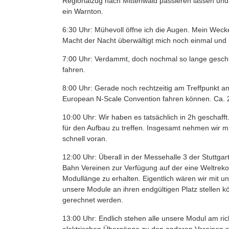
Regionalzug nach Mittenwald passieren lassen und da
ein Warnton.
6:30 Uhr: Mühevoll öffne ich die Augen. Mein Wecke
Macht der Nacht überwältigt mich noch einmal und i
7:00 Uhr: Verdammt, doch nochmal so lange geschl
fahren.
8:00 Uhr: Gerade noch rechtzeitig am Treffpunkt a
European N-Scale Convention fahren können. Ca. 2
10:00 Uhr: Wir haben es tatsächlich in 2h geschaff
für den Aufbau zu treffen. Insgesamt nehmen wir mi
schnell voran.
12:00 Uhr: Überall in der Messehalle 3 der Stuttgar
Bahn Vereinen zur Verfügung auf der eine Weltreko
Modullänge zu erhalten. Eigentlich wären wir mit un
unsere Module an ihren endgültigen Platz stellen k
gerechnet werden.
13:00 Uhr: Endlich stehen alle unsere Modul am rich
elektrischen Übergänge zu den anderen Vereinen sta