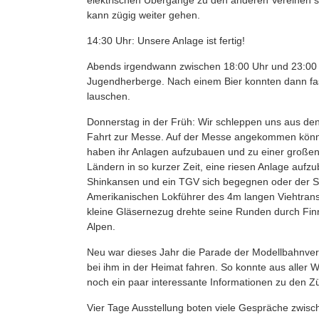
kann zügig weiter gehen.
14:30 Uhr: Unsere Anlage ist fertig!
Abends irgendwann zwischen 18:00 Uhr und 23:00 
Jugendherberge. Nach einem Bier konnten dann fast
lauschen.
Donnerstag in der Früh: Wir schleppen uns aus de
Fahrt zur Messe. Auf der Messe angekommen können
haben ihr Anlagen aufzubauen und zu einer großen 
Ländern in so kurzer Zeit, eine riesen Anlage aufzu
Shinkansen und ein TGV sich begegnen oder der S
Amerikanischen Lokführer des 4m langen Viehtrans
kleine Gläsernezug drehte seine Runden durch Finn
Alpen.
Neu war dieses Jahr die Parade der Modellbahnverei
bei ihm in der Heimat fahren. So konnte aus alle
noch ein paar interessante Informationen zu den Z
Vier Tage Ausstellung boten viele Gespräche zwisc