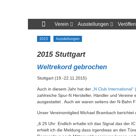
Zum
Inhalt
N-
springen
Bahn
Verein
Ausstellungen
Veröffen
Freunde
2015
Ausstellungen
München
2015 Stuttgart
e.V.
Weltrekord gebrochen
Stuttgart (19.-22.11.2015)
Auch in diesem Jahr hat der
„N Club International“ 
zahlreiche Spur-N Hersteller, Händler und Vereine 
ausgestattet . Auch wir waren seitens der N-Bahn 
Unser Vereinsmitglied Michael Brambach berichtet 
„6:25 Uhr: Endlich erhalte ich das Signal das der I
erhielt ich die Meldung dass irgendwas an den Tür