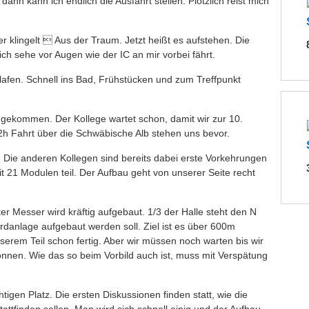
nn kann ich endlich die Ausfahrt stellen. Plötzlich reist mich
r klingelt  Aus der Traum. Jetzt heißt es aufstehen. Die
ch sehe vor Augen wie der IC an mir vorbei fährt.
afen. Schnell ins Bad, Frühstücken und zum Treffpunkt
ngekommen. Der Kollege wartet schon, damit wir zur 10.
h Fahrt über die Schwäbische Alb stehen uns bevor.
t. Die anderen Kollegen sind bereits dabei erste Vorkehrungen
t 21 Modulen teil. Der Aufbau geht von unserer Seite recht
ter Messer wird kräftig aufgebaut. 1/3 der Halle steht den N
rdanlage aufgebaut werden soll. Ziel ist es über 600m
serem Teil schon fertig. Aber wir müssen noch warten bis wir
önnen. Wie das so beim Vorbild auch ist, muss mit Verspätung
tigen Platz. Die ersten Diskussionen finden statt, wie die
ttfinden sollen. Man wird sich schnell einig und der Aufbau